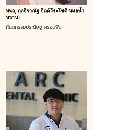
ทพญ กุลจิราณัฐ จิตต์วีระโชติ(หมอน้ำ
หวาน)
ทันตกรรมประดิษฐ์ ครอบฟัน