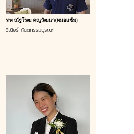
ทพ ณัฐโรฒ คณูวัฒนา(หมอแซ้ม)
วีเนียร์ ทันตกรรมบูรณะ