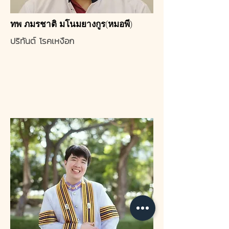
ทพ ภมรชาติ มโนมยางกูร(หมอพี)
ปริทันต์ โรคเหงือก