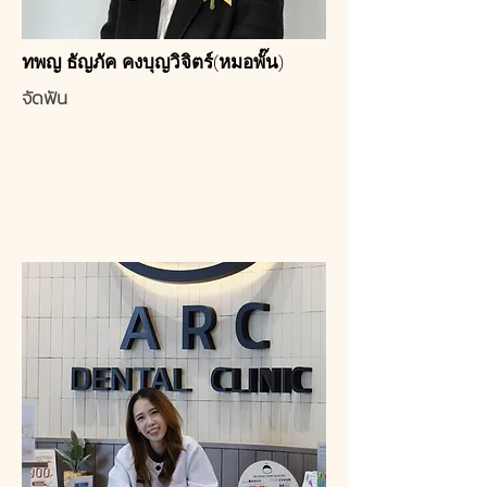
ทพญ ธัญภัค คงบุญวิจิตร์(หมอพั๊น)
จัดฟัน