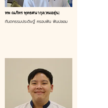
ทพ ณภัทร พุทธศนากุล(หมอยุ่น)
ทันตกรรมประดิษฐ์ ครอบฟัน ฟันปลอม