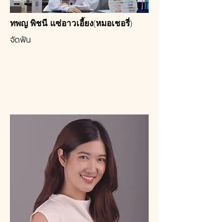
ทพญ พิชนี แซ่อาวเอี้ยง(หมอเชอรี่)
จัดฟัน