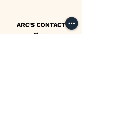
ARC'S CONTACT
Phone
064-262-3200
Email
arcdentalth@gmail.com
©2021 created by Craftbrandship
co.,Ltd.